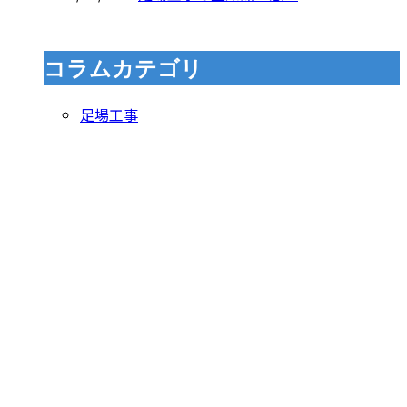
コラムカテゴリ
足場工事
お問い合わせ
055-957-0666
【営業時間】平日・土曜 8：00−17：00 【定休日】日曜