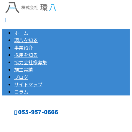
ホーム
環八を知る
事業紹介
採用を知る
協力会社様募集
施工実績
ブログ
サイトマップ
コラム
055-957-0666