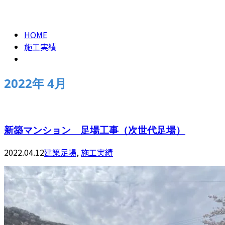
2022年 4月
CONTACT
HOME
施工実績
2022年 4月
新築マンション 足場工事（次世代足場）
2022.04.12
建築足場
,
施工実績