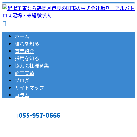
ホーム
環八を知る
事業紹介
採用を知る
協力会社様募集
施工実績
ブログ
サイトマップ
コラム
055-957-0666