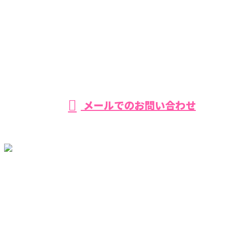
055-957-0666
【営業時間】平日・土曜 8：00−17：00 【定休日】日曜
メールでのお問い合わせ
ホーム
環八を知る
事業紹介
採用を知る