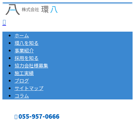
ホーム
環八を知る
事業紹介
採用を知る
協力会社様募集
施工実績
ブログ
サイトマップ
コラム
055-957-0666