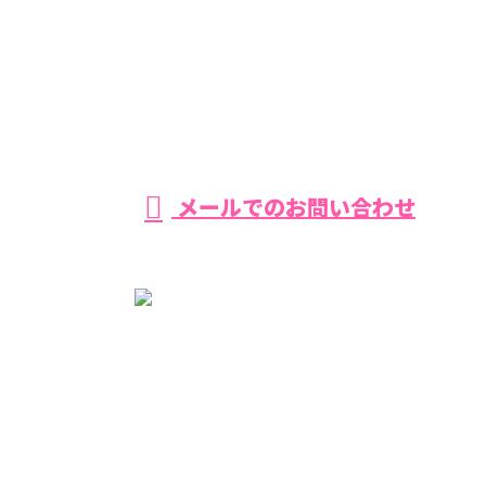
【営業時間】平日・土曜 8：00−17：00 【定休日】日曜
メールでのお問い合わせ
ホーム
環八を知る