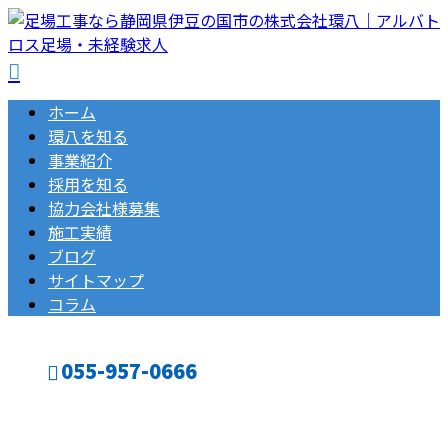
ホーム
環八を知る
事業紹介
採用を知る
協力会社様募集
施工実績
ブログ
サイトマップ
コラム
055-957-0666