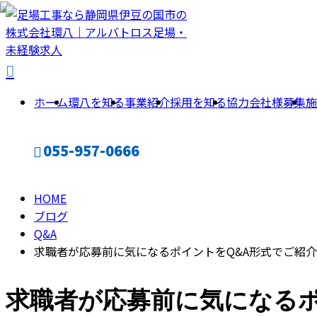
BLOG
ブ
ホーム
環八を知る
事業紹介
採用を知る
協力会社様募集
施
ロ
055-957-0666
グ
HOME
CONTACT
ブログ
Q&A
求職者が応募前に気になるポイントをQ&A形式でご紹介
求職者が応募前に気になるポ