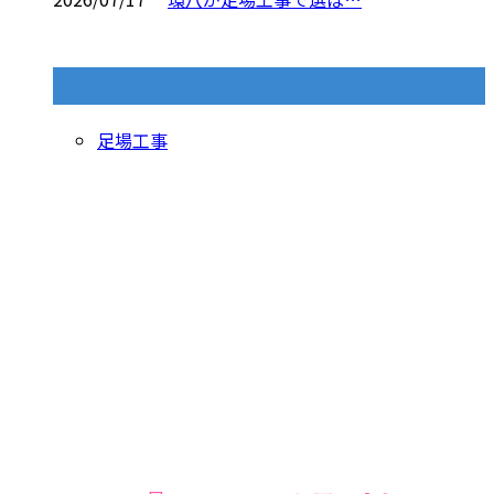
コラムカテゴリ
足場工事
お問い合わせ
055-957-0666
【営業時間】平日・土曜 8：00−17：00 【定休日】日曜