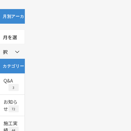
月別アーカ
イブ
月を選
択
カテゴリー
Q&A
3
お知ら
せ
72
施工実
績
44