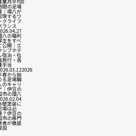
残業月平均0
時間の足場
屋｜環八が
実現するワ
ークライフ
バランス
026.04.27
環八の福利
厚生をすべ
て公開｜エ
クシブホテ
ル宿泊・社
員旅行・各
種手当
026.03.12
2026
年春から始
める足場職
人のキャリ
ア｜伊豆の
国市の環八
026.02.04
外壁塗装に
足場は必
要？伊豆の
国市の専門
業者が徹底
解説