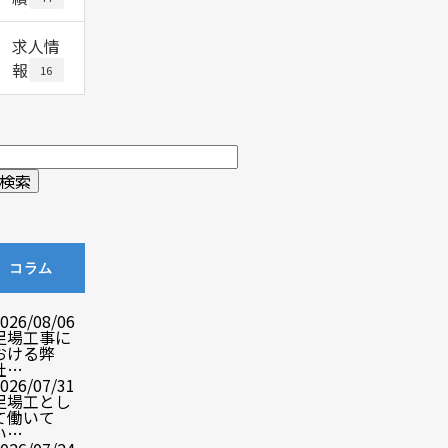
求人情
報
16
コラム
026/08/06
足場工事に
おける弊
社…
026/07/31
足場工とし
て働いて
い…