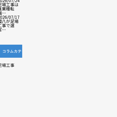
026/07/24
足場工事は
異業種転
職…
026/07/17
環八が足場
工事で選
ば…
コラムカテ
ゴリ
足場工事