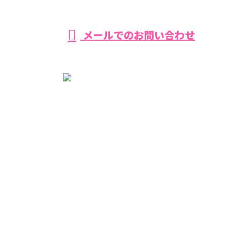
メールでのお問い合わせ
ホーム
環八を知る
事業紹介
採用を知る
協力会社様募集
施工実績
ブログ