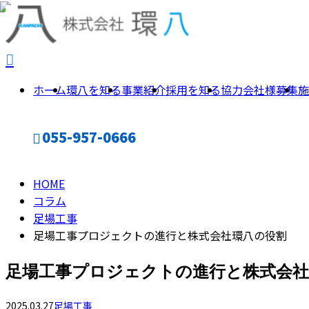
column
コ
ホーム
環八を知る
事業紹介
採用を知る
協力会社様募集
施
ラ
055-957-0666
ム
HOME
CONTACT
コラム
足場工事
足場工事プロジェクトの進行と株式会社環八の役割
足場工事プロジェクトの進行と株式会社
2025.03.27
足場工事