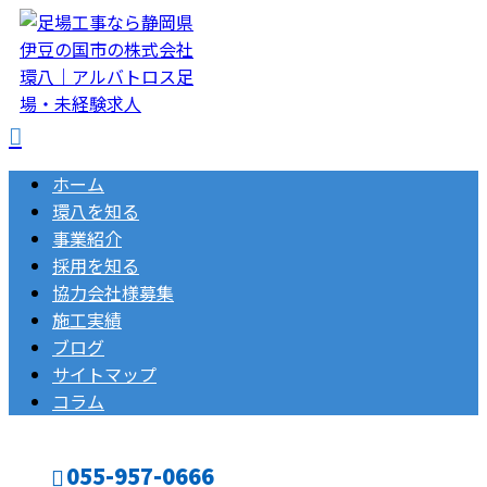
ホーム
環八を知る
事業紹介
採用を知る
協力会社様募集
施工実績
ブログ
サイトマップ
コラム
055-957-0666