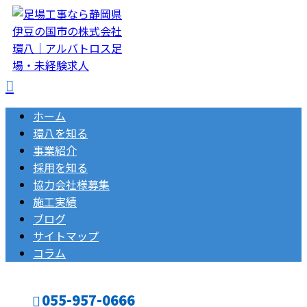
ホーム
環八を知る
事業紹介
採用を知る
協力会社様募集
施工実績
ブログ
サイトマップ
コラム
055-957-0666