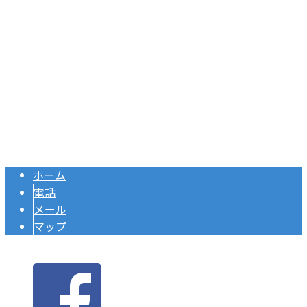
Googleマップで確認する
TEL 055-957-0666/ FAX 055-957-0667
【求人】 株式会社環八 | 正社員大募集中
Copyright © 株式会社環八は神奈川県・静岡県沼津市などでアルバトロス
足場をはじめ次世代足場を用いた足場工事にご対応. All rights reserved.
ホーム
電話
メール
マップ