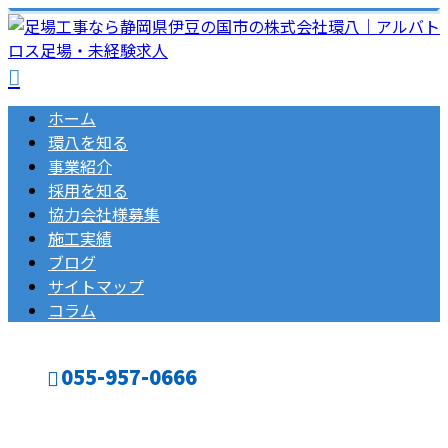
ホーム
環八を知る
事業紹介
採用を知る
協力会社様募集
施工実績
ブログ
サイトマップ
コラム
055-957-0666