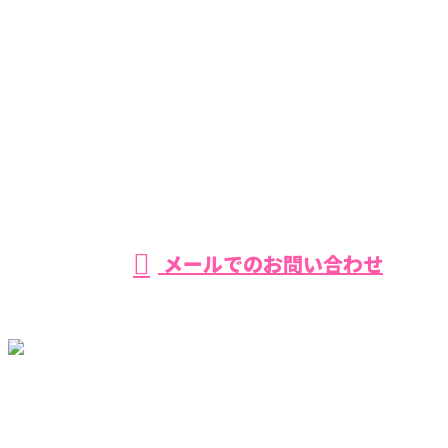
055-957-0666
【営業時間】平日・土曜 8：00−17：00 【定休日】日曜
メールでのお問い合わせ
ホーム
環八を知る